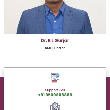
Dr. B L Gurjar
RMO, Doctor
Support Call
+91 9509868888